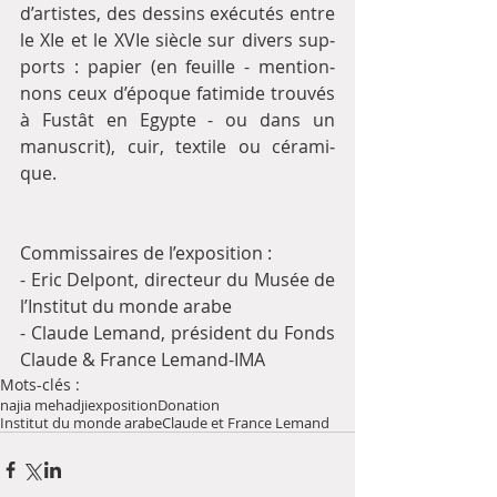
d’artis­tes, des des­sins exé­cu­tés entre 
le XIe et le XVIe siècle sur divers sup­
ports : papier (en feuille - mention­
nons ceux d’époque fati­mide trou­vés 
à Fustât en Egypte - ou dans un 
manus­crit), cuir, tex­tile ou céra­mi­
que.
Commissaires de l’expo­si­tion :
- Eric Delpont, direc­teur du Musée de 
l’Institut du monde arabe
- Claude Lemand, pré­si­dent du Fonds 
Claude & France Lemand-IMA
Mots-clés :
najia mehadji
exposition
Donation
Institut du monde arabe
Claude et France Lemand