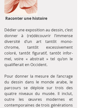
Raconter une his­toire
Dédier une expo­si­tion au dessin, c’est 
donner à (re)décou­vrir l’immense 
diver­sité d’un art tantôt mono­
chrome, tantôt exces­si­ve­ment 
coloré, tantôt figu­ra­tif, tantôt infor­
mel, voire « abs­trait » tel qu’on le 
qua­li­fie­rait en Occident.
Pour donner la mesure de l’ancrage 
du dessin dans le monde arabe, le 
par­cours se déploie sur trois des 
quatre niveaux du musée. Il inclut, 
outre les œuvres moder­nes et 
contem­po­rai­nes de trois géné­ra­tions 