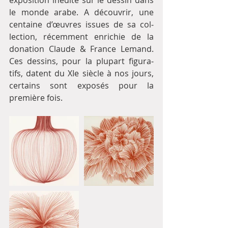
expo­si­tion iné­dite sur le dessin dans 
le monde arabe. A décou­vrir, une 
cen­taine d’œuvres issues de sa col­
lec­tion, récem­ment enri­chie de la 
dona­tion Claude & France Lemand. 
Ces des­sins, pour la plu­part figu­ra­
tifs, datent du XIe siècle à nos jours, 
cer­tains sont expo­sés pour la 
première fois.