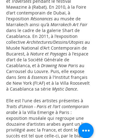
et
Traversées
pendant le festival
Mawazine à (Rabat). En 2010, à la Foire
d'art contemporain de Dubaï, à
l'exposition
Résonances
au musée de
Marrakech ainsi qu'à
Marrakech Art Fair
dans le cadre de la galerie Shart de
Casablanca. En 2011, à l'exposition
collective
Architectures/Dessins/Utopies
au
Musée National d'Art Contemporain de
Bucarest, à
Nature et Paysages
à l'espace
d'art de la Société Générale de
Casablanca, et à
Drawing Now Paris
au
Carrousel du Louvre. Puis, elle expose
dans
Sens & Essences
à l'Institut français
de New York (FI:AF) et à la Villa Roosevelt
à Casablanca sa série
Mystic Dance
.
Elle est l'une des artistes présentes à
Traits d'Union - Paris et l'art contemporain
arabe
à la Villa Emerige à Paris :
exposition muséale qui regroupe une
douzaine d'artistes arabes ayant un lien
privilégié avec la France, et dont le
succès est tel que celle-ci, par le biais de