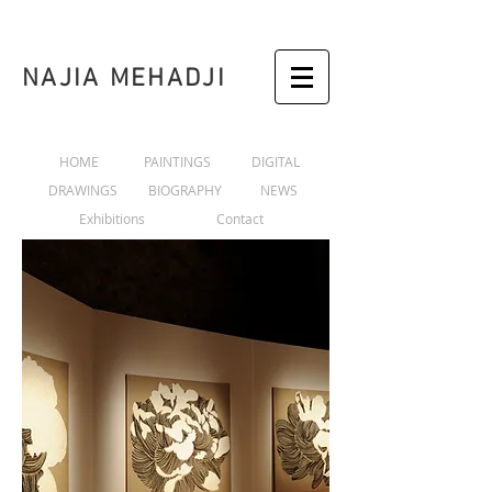
NAJIA MEHADJI
HOME
PAINTINGS
DIGITAL
DRAWINGS
BIOGRAPHY
NEWS
Exhibitions
Contact