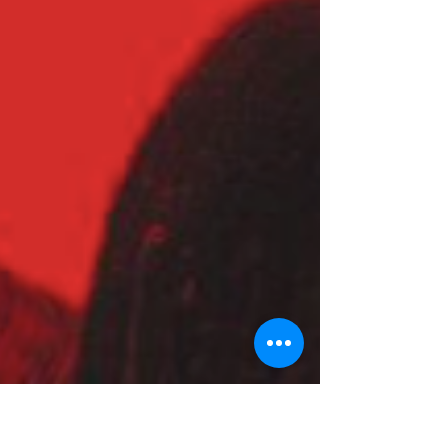
Africain Al-Maaden (MACAAL), Marrakech Du 25 mars
au 22 septembre 2017 Commissaires de...