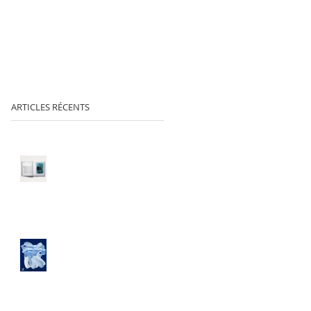
ARTICLES RÉCENTS
Signatures de la
monographie « Najia
Mehadji », Éditions Skira &
L’Atelier 21
Parution d'une nouvelle
monographie aux Éditions
Skira / L'Atelier 21