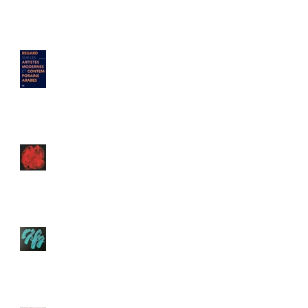
Parution du livre "Regard
sur les artistes modernes et
contemporains arabes" par
Brahim Alaoui
Rendez-vous à la Moderne
Art Fair
Art Paris