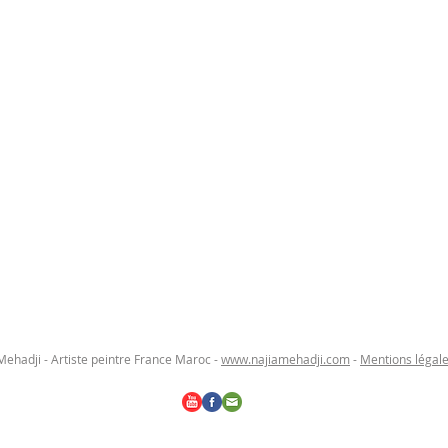
 Mehadji - Artiste peintre France Maroc -
www.najiamehadji.com
-
Mentions légale