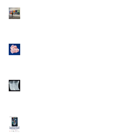
Mon amie la rose
Exposition personnelle
"Mon amie la rose"
Exposition collective
"Décoro"
Modernités arabes