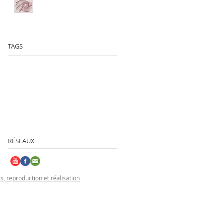
Art Absolument - 20 ans
avec les artistes
TAGS
2014
Claude et France Lemand
Donation
Institut du monde arabe
arabesque
art absolument
art fair
art paris
artiste
exposition
gouache
le violon bleu
lithographie
maroc
najia mehadji
peinture
RÉSEAUX
s, reproduction et réalisation